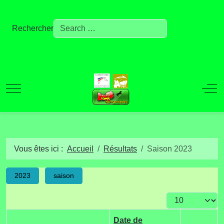
Rechercher
Mobile Menu Toggle
Off
Vous êtes ici :
Accueil
Résultats
Saison 2023
2023
saison
Afficher #
Date de