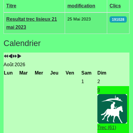
Titre
modification
Clics
Articles
Resultat trec lisieux 21
25 Mai 2023
191028
mai 2023
Année
Mois
Année
Mois
Calendrier
précédente
précédent
suivante
suivant
Août 2026
Lun
Mar
Mer
Jeu
Ven
Sam
Dim
1
2
9
Trec (61)