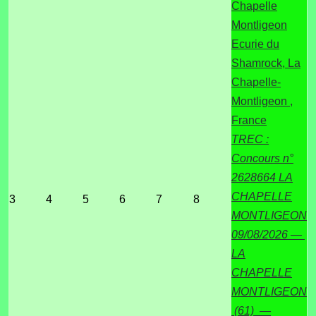
Chapelle
Montligeon
Ecurie du
Shamrock, La
Chapelle-
Montligeon ,
France
TREC :
Concours n°
2628664 LA
CHAPELLE
3
4
5
6
7
8
MONTLIGEON
09/08/2026 —
LA
CHAPELLE
MONTLIGEON
(61) —