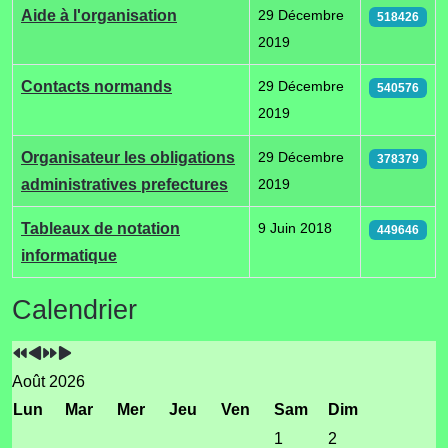
Articles
Aide à l'organisation
29 Décembre
518426
2019
Contacts normands
29 Décembre
540576
2019
Organisateur les obligations
29 Décembre
378379
administratives prefectures
2019
Tableaux de notation
9 Juin 2018
449646
informatique
Année
Mois
Année
Mois
Calendrier
précédente
précédent
suivante
suivant
Août 2026
Lun
Mar
Mer
Jeu
Ven
Sam
Dim
1
2