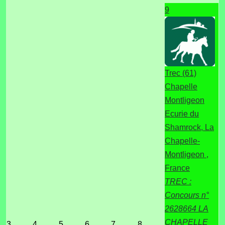
9
Trec (61)
Chapelle
Montligeon
Ecurie du
Shamrock, La
Chapelle-
Montligeon ,
France
TREC :
Concours n°
2628664 LA
CHAPELLE
3
4
5
6
7
8