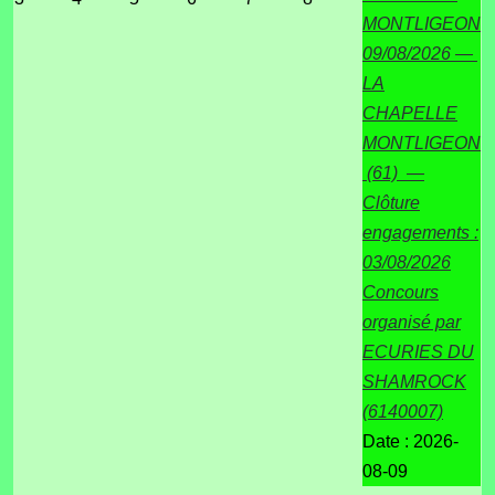
MONTLIGEON
09/08/2026 —
LA
CHAPELLE
MONTLIGEON
(61) —
Clôture
engagements :
03/08/2026
Concours
organisé par
ECURIES DU
SHAMROCK
(6140007)
Date :
2026-
08-09