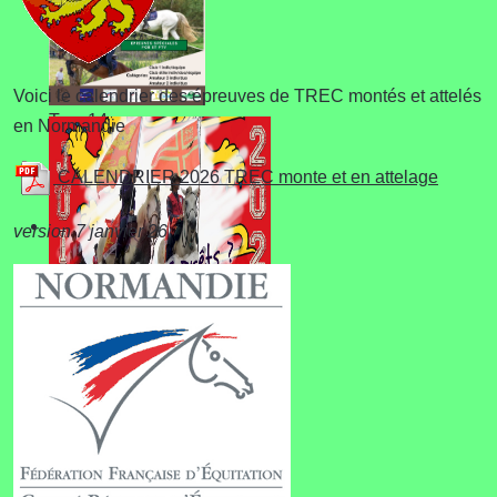
Voici le calendrier des épreuves de TREC montés et attelés
Trec 14
en Normandie
CALENDRIER 2026 TREC monte et en attelage
version 7 janvier 26
Championnat de
Normandie