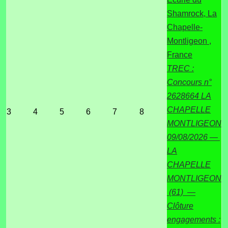
Shamrock, La
Chapelle-
Montligeon ,
France
TREC :
Concours n°
2628664 LA
CHAPELLE
3
4
5
6
7
8
MONTLIGEON
09/08/2026 —
LA
CHAPELLE
MONTLIGEON
(61) —
Clôture
engagements :