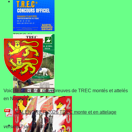
TREC 61
Voici le calendrier des épreuves de TREC montés et attelés
Trec 14
en Normandie
CALENDRIER 2026 TREC monte et en attelage
version 7 janvier 26