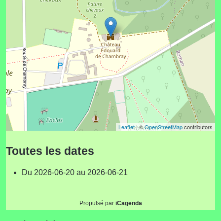
Leaflet
| ©
OpenStreetMap
contributors
Toutes les dates
Du
2026-06-20
au
2026-06-21
Propulsé par
iCagenda
Année
Mois
Année
Mois