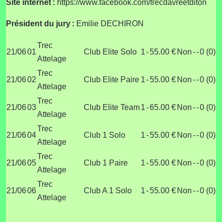
Site internet :
https://www.facebook.com/trecdavreetditon
Président du jury :
Emilie DECHIRON
Trec
21/06
01
Club Elite Solo
1
-
55.00 €
Non
-
-
0 (0)
Attelage
Trec
21/06
02
Club Elite Paire
1
-
55.00 €
Non
-
-
0 (0)
Attelage
Trec
21/06
03
Club Elite Team
1
-
65.00 €
Non
-
-
0 (0)
Attelage
Trec
21/06
04
Club 1 Solo
1
-
55.00 €
Non
-
-
0 (0)
Attelage
Trec
21/06
05
Club 1 Paire
1
-
55.00 €
Non
-
-
0 (0)
Attelage
Trec
21/06
06
Club A 1 Solo
1
-
55.00 €
Non
-
-
0 (0)
Attelage