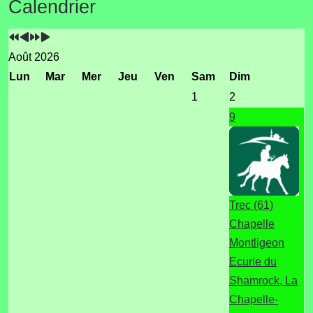
Calendrier
précédente
précédent
suivante
suivant
Août 2026
Lun
Mar
Mer
Jeu
Ven
Sam
Dim
1
2
9
Trec (61)
Chapelle
Montligeon
Ecurie du
Shamrock, La
Chapelle-