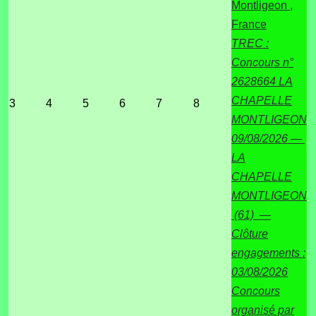
Montligeon ,
France
TREC :
Concours n°
2628664 LA
CHAPELLE
3
4
5
6
7
8
MONTLIGEON
09/08/2026 —
LA
CHAPELLE
MONTLIGEON
(61) —
Clôture
engagements :
03/08/2026
Concours
organisé par