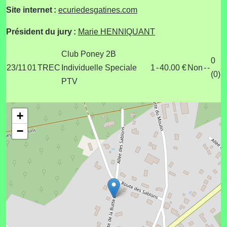
Site internet :
ecuriedesgatines.com
Président du jury :
Marie HENNIQUANT
Club Poney 2B
0
23/11
01
TREC
Individuelle Speciale
1
-
40.00 €
Non
-
-
(0)
PTV
+
−