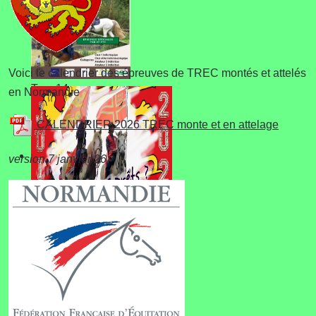
Voici le calendrier des épreuves de TREC montés et attelés
Trec 14
en Normandie
CALENDRIER 2026 TREC monte et en attelage
version 7 janvier 26
Championnat de
Normandie