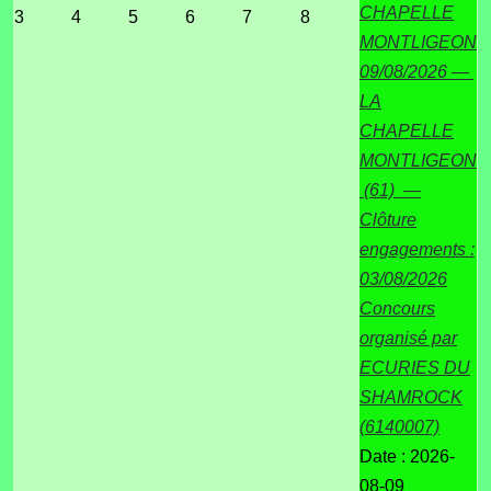
CHAPELLE
3
4
5
6
7
8
MONTLIGEON
09/08/2026 —
LA
CHAPELLE
MONTLIGEON
(61) —
Clôture
engagements :
03/08/2026
Concours
organisé par
ECURIES DU
SHAMROCK
(6140007)
Date :
2026-
08-09