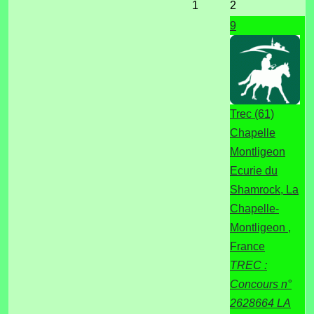
1
2
9
Trec (61)
Chapelle
Montligeon
Ecurie du
Shamrock, La
Chapelle-
Montligeon ,
France
TREC :
Concours n°
2628664 LA