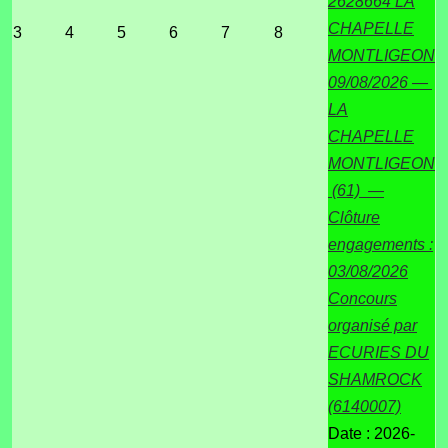
2628664 LA
CHAPELLE
3
4
5
6
7
8
MONTLIGEON
09/08/2026 —
LA
CHAPELLE
MONTLIGEON
(61) —
Clôture
engagements :
03/08/2026
Concours
organisé par
ECURIES DU
SHAMROCK
(6140007)
Date :
2026-