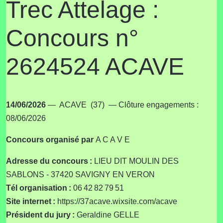
Trec Attelage :
Concours n°
2624524 ACAVE
14/06/2026
— ACAVE (37) — Clôture engagements :
08/06/2026
Concours
organisé par
A C A V E
Adresse du concours :
LIEU DIT MOULIN DES
SABLONS - 37420 SAVIGNY EN VERON
Tél organisation :
06 42 82 79 51
Site internet :
https://37acave.wixsite.com/acave
Président du jury :
Geraldine GELLE