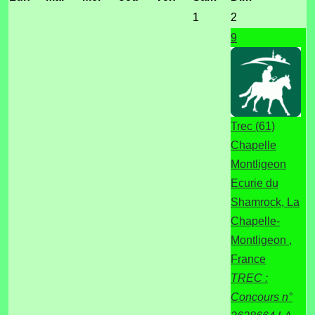
1
2
9
Trec (61)
Chapelle
Montligeon
Ecurie du
Shamrock, La
Chapelle-
Montligeon ,
France
TREC :
Concours n°