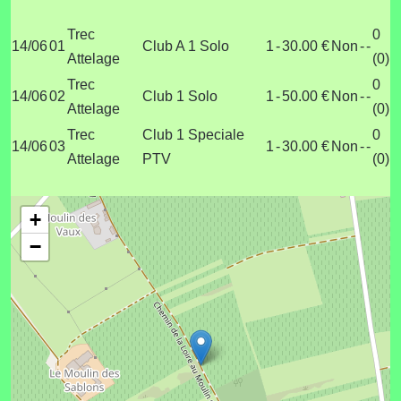
Trec
0
14/06
01
Club A 1 Solo
1
-
30.00 €
Non
-
-
Attelage
(0)
Trec
0
14/06
02
Club 1 Solo
1
-
50.00 €
Non
-
-
Attelage
(0)
Trec
Club 1 Speciale
0
14/06
03
1
-
30.00 €
Non
-
-
Attelage
PTV
(0)
+
−