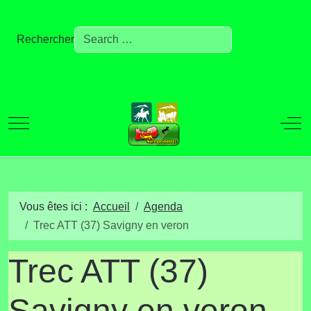
Rechercher
Mobile Menu Toggle
Off
Vous êtes ici :
Accueil
Agenda
Trec ATT (37) Savigny en veron
Trec ATT (37)
Savigny en veron