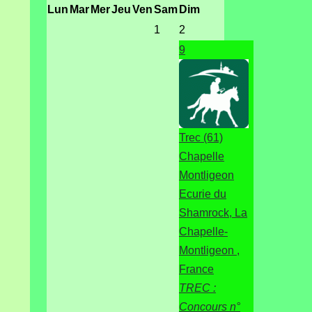
Lun
Mar
Mer
Jeu
Ven
Sam
Dim
1
2
9
Trec (61)
Chapelle
Montligeon
Ecurie du
Shamrock, La
Chapelle-
Montligeon ,
France
TREC :
Concours n°