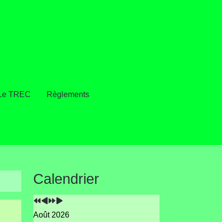
Le TREC
Règlements
Année
Mois
Année
Mois
Calendrier
précédente
précédent
suivante
suivant
Août 2026