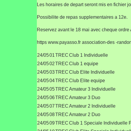
Les horaires de depart seront mis en fichier j
Possibilite de repas supplementaires a 12e.
Reservez avant le 18 mai avec cheque ordre
https www.payasso.fr association-des -rand
24/05
01
TREC
Club 1 Individuelle
24/05
02
TREC
Club 1 equipe
24/05
03
TREC
Club Elite Individuelle
24/05
04
TREC
Club Elite equipe
24/05
05
TREC
Amateur 3 Individuelle
24/05
06
TREC
Amateur 3 Duo
24/05
07
TREC
Amateur 2 Individuelle
24/05
08
TREC
Amateur 2 Duo
24/05
09
TREC
Club 1 Speciale Individuelle