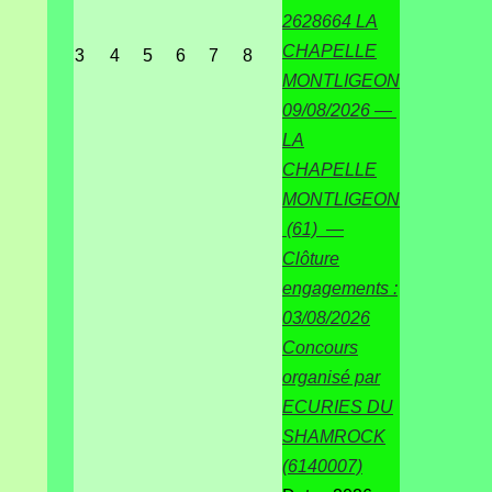
2628664 LA
CHAPELLE
3
4
5
6
7
8
MONTLIGEON
09/08/2026 —
LA
CHAPELLE
MONTLIGEON
(61) —
Clôture
engagements :
03/08/2026
Concours
organisé par
ECURIES DU
SHAMROCK
(6140007)