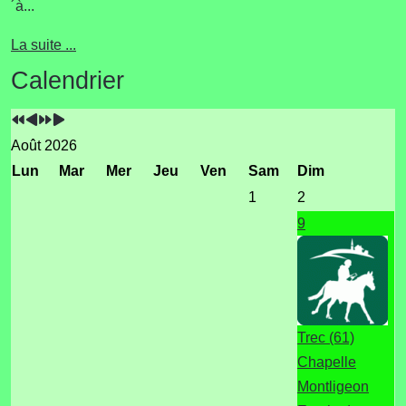
´à...
La suite ...
Année
Mois
Année
Mois
Calendrier
précédente
précédent
suivante
suivant
Août 2026
Lun
Mar
Mer
Jeu
Ven
Sam
Dim
1
2
9
Trec (61)
Chapelle
Montligeon