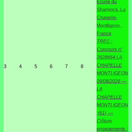
Ecurie du
Shamrock, La
Chapelle-
Montligeon ,
France
TREC :
Concours n°
2628664 LA
CHAPELLE
3
4
5
6
7
8
MONTLIGEON
09/08/2026 —
LA
CHAPELLE
MONTLIGEON
(61) —
Clôture
engagements :