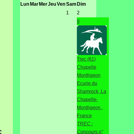
Lun
Mar
Mer
Jeu
Ven
Sam
Dim
1
2
9
Trec (61)
Chapelle
Montligeon
Ecurie du
Shamrock, La
Chapelle-
Montligeon ,
France
TREC :
S
Concours n°