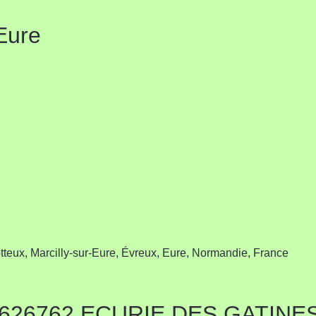
 Eure
otteux, Marcilly-sur-Eure, Évreux, Eure, Normandie, France
 2626762 ECURIE DES GATINE