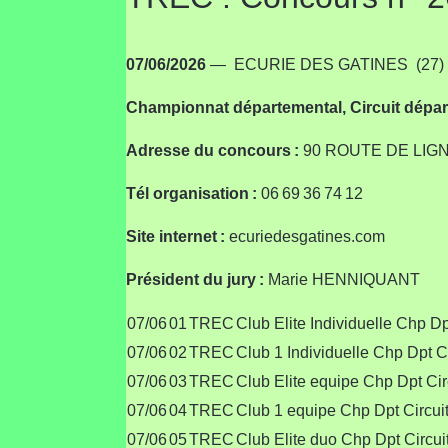
07/06/2026
— ECURIE DES GATINES (27) — 
Championnat départemental, Circuit dépa
Adresse du concours :
90 ROUTE DE LIG
Tél organisation :
06 69 36 74 12
Site internet :
ecuriedesgatines.com
Président du jury :
Marie HENNIQUANT
07/06
01
TREC
Club Elite Individuelle Chp Dp
07/06
02
TREC
Club 1 Individuelle Chp Dpt Ci
07/06
03
TREC
Club Elite equipe Chp Dpt Cir
07/06
04
TREC
Club 1 equipe Chp Dpt Circui
07/06
05
TREC
Club Elite duo Chp Dpt Circui