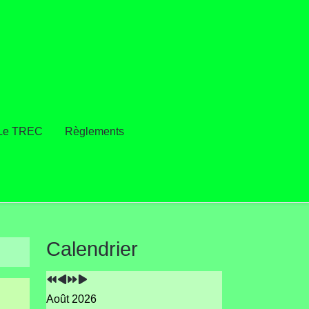
Le TREC
Règlements
Année
Mois
Année
Mois
Calendrier
précédente
précédent
suivante
suivant
Août 2026