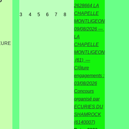
2628664 LA
CHAPELLE
3
4
5
6
7
8
MONTLIGEON
09/08/2026 —
LA
 EURE
CHAPELLE
MONTLIGEON
(61) —
Clôture
engagements :
03/08/2026
Concours
organisé par
ECURIES DU
SHAMROCK
(6140007)